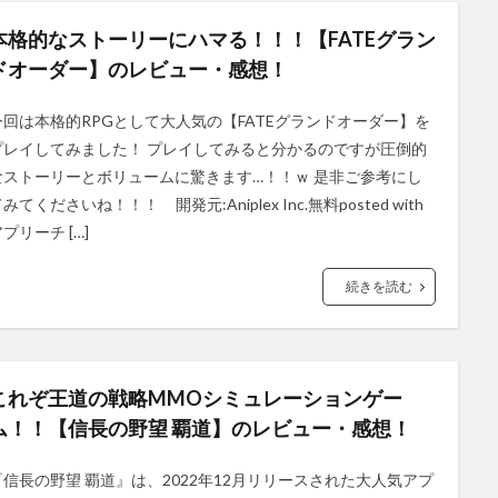
本格的なストーリーにハマる！！！【FATEグラン
ドオーダー】のレビュー・感想！
今回は本格的RPGとして大人気の【FATEグランドオーダー】を
プレイしてみました！ プレイしてみると分かるのですが圧倒的
なストーリーとボリュームに驚きます…！！ｗ 是非ご参考にし
みてくださいね！！！ 開発元:Aniplex Inc.無料posted with
プリーチ […]
続きを読む
これぞ王道の戦略MMOシミュレーションゲー
ム！！【信長の野望 覇道】のレビュー・感想！
『信長の野望 覇道』は、2022年12月リリースされた大人気アプ