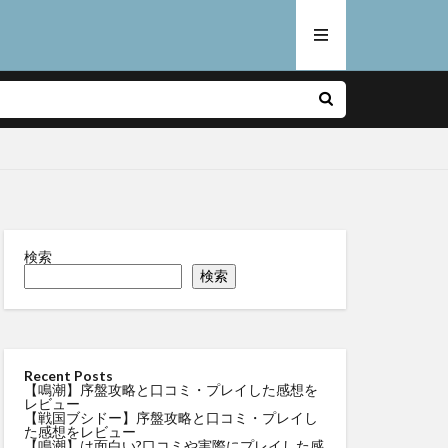
検索
検索
Recent Posts
【鳴潮】序盤攻略と口コミ・プレイした感想を
レビュー
【戦国ブシドー】序盤攻略と口コミ・プレイし
た感想をレビュー
【鳴潮】は面白い?口コミや実際にプレイした感