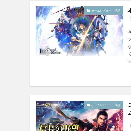
ゲームレビュー・感想
て
ア
ゲームレビュー・感想