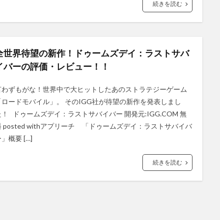
続きを読む
全世界待望の新作！ドゥームズデイ：ラストサバ
イバーの評価・レビュー！！
言わずもがな！世界中で大ヒットしたあのストラテジーゲーム
「ロードモバイル」。 そのIGG社が待望の新作を発表しまし
た！ ドゥームズデイ：ラストサバイバー 開発元:IGG.COM 無
料 posted withアプリーチ 「ドゥームズデイ：ラストサバイバ
」概要 […]
続きを読む