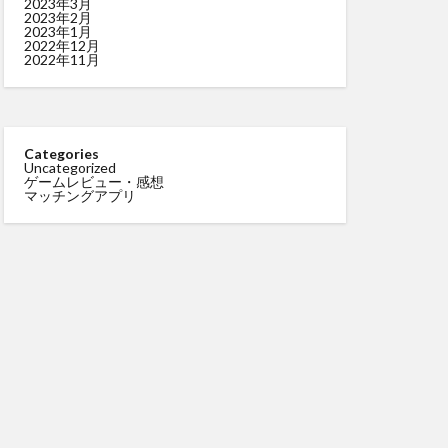
2023年3月
2023年2月
2023年1月
2022年12月
2022年11月
Categories
Uncategorized
ゲームレビュー・感想
マッチングアプリ