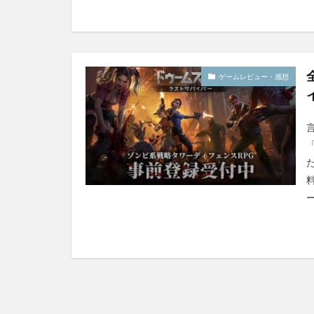
ゲームレビュー・感想
ー