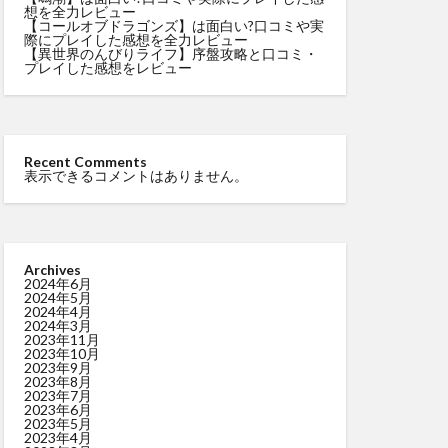
想を全力レビュー
【コールオブドラゴンズ】は面白い?口コミや実
際にプレイした感想を全力レビュー
【異世界のんびりライフ】序盤攻略と口コミ・
プレイした感想をレビュー
Recent Comments
表示できるコメントはありません。
Archives
2024年6月
2024年5月
2024年4月
2024年3月
2023年11月
2023年10月
2023年9月
2023年8月
2023年7月
2023年6月
2023年5月
2023年4月