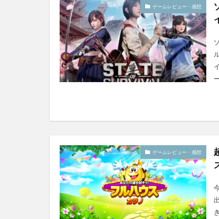
ゲームレビュー・感想
イ
ゲームレビュー・感想