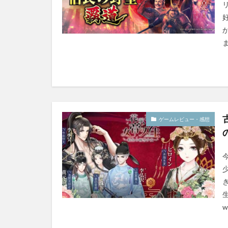
ゲームレビュー・感想
生
w