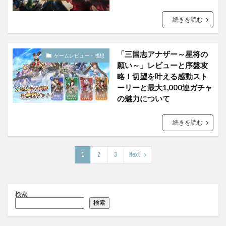
続きを読む
「三国志アナザー～星将の
ゲームレビュー・感想
願い～」レビューと序盤攻
略！切望を叶える感動スト
ーリーと最大1,000連ガチャ
の魅力について
続きを読む
1
2
3
Next
検索
検索