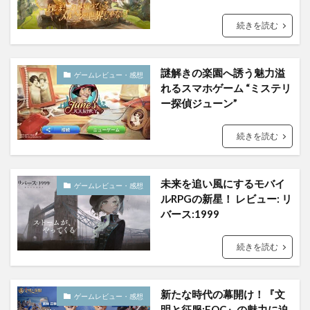
続きを読む
謎解きの楽園へ誘う魅力溢
ゲームレビュー・感想
れるスマホゲーム “ミステリ
ー探偵ジューン”
続きを読む
未来を追い風にするモバイ
ゲームレビュー・感想
ルRPGの新星！ レビュー: リ
バース:1999
続きを読む
新たな時代の幕開け！『文
ゲームレビュー・感想
明と征服:EOC』の魅力に迫