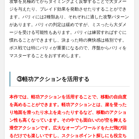
攻撃を見極めてからタイミングよく反撃することで大ダメー
ジを与えたり、ブレイド効果を発動させたりすることができ
ます。パリィには2種類あり、それぞれに適した攻撃パターン
があります。パリィの判定は緩めですが、ミスったら大ダメ
ージを受ける可能性もあります。パリィは練習すればすぐに
慣れることができますし、決まった時の爽快感は格別です。
ボス戦では特にパリィが重要になるので、序盤からパリィを
マスターすることをおすすめします。
③軽功アクションを活用する
本作では、軽功アクションを活用することで、移動の自由度
を高めることができます。軽功アクションとは、崖を登った
り地面を滑ったり水上を走ったりするなど、移動のアクショ
ン性も高くなっています。その中でも面白いのが空を舞える
滑空アクションです。広大なオープンワールドをただ飛び回
るだけでも楽しいですし、スクショポイント探しにも役立ち