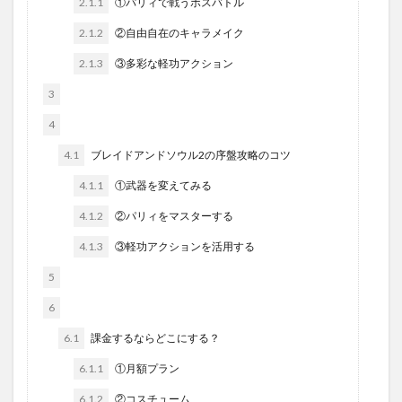
2.1.1
①パリィで戦うボスバトル
2.1.2
②自由自在のキャラメイク
2.1.3
③多彩な軽功アクション
3
4
4.1
ブレイドアンドソウル2の序盤攻略のコツ
4.1.1
①武器を変えてみる
4.1.2
②パリィをマスターする
4.1.3
③軽功アクションを活用する
5
6
6.1
課金するならどこにする？
6.1.1
①月額プラン
6.1.2
②コスチューム