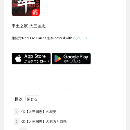
率土之濱-大三国志
開発元:
NetEase Games
無料
posted with
アプリーチ
目次
1
①【大三国志】の概要
2
②【大三国志】の魅力と特徴