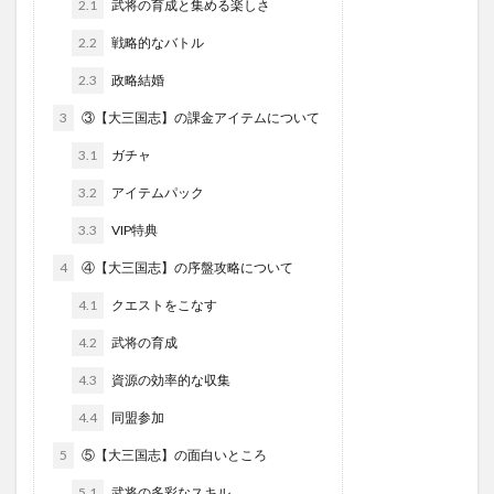
2.1
武将の育成と集める楽しさ
2.2
戦略的なバトル
2.3
政略結婚
3
③【大三国志】の課金アイテムについて
3.1
ガチャ
3.2
アイテムパック
3.3
VIP特典
4
④【大三国志】の序盤攻略について
4.1
クエストをこなす
4.2
武将の育成
4.3
資源の効率的な収集
4.4
同盟参加
5
⑤【大三国志】の面白いところ
5.1
武将の多彩なスキル