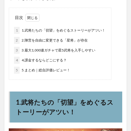
目次
1
1.武将たちの「切望」をめぐるストーリーがアツい！
2
2.陣営を自由に変更できる「星将」が存在
3
3.最大1,000連ガチャで星5武将を入手しやすい
4
4.課金するならどこにする？
5
5.まとめ｜総合評価レビュー！
1.武将たちの「切望」をめぐるス
トーリーがアツい！