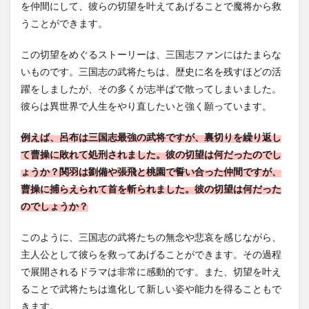
を仲間にして、彼らの切望を叶えてあげることで魔将から救
うことができます。
この切望をめぐるストーリーは、三国志ファンにはたまらな
いものです。三国志の武将たちは、歴史に名を残すほどの活
躍をしましたが、その多くが志半ばで散ってしまいました。
彼らは異世界で人生をやり直したいと強く願っています。
例えば、呂布は三国志最強の武将ですが、裏切りを繰り返し
て曹操に敗れて処刑されました。彼の切望は何だったのでし
ょうか？関羽は劉備や張飛と桃園で誓い合った仲間ですが、
曹操に捕らえられて首を斬られました。彼の切望は何だった
のでしょうか？
このように、三国志の武将たちの無念や悲哀を感じながら、
主人公として彼らを救ってあげることができます。その過程
で展開されるドラマは非常に感動的です。また、切望を叶え
ることで武将たちは進化して新しい姿や能力を得ることもで
きます。