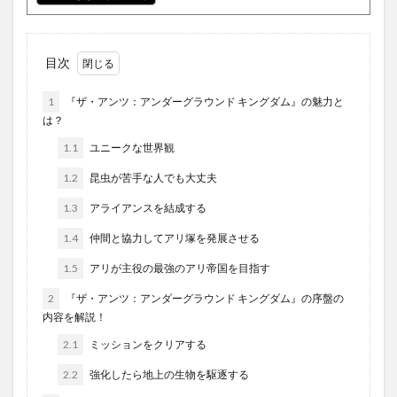
目次
1
『ザ・アンツ：アンダーグラウンド キングダム』の魅力と
は？
1.1
ユニークな世界観
1.2
昆虫が苦手な人でも大丈夫
1.3
アライアンスを結成する
1.4
仲間と協力してアリ塚を発展させる
1.5
アリが主役の最強のアリ帝国を目指す
2
『ザ・アンツ：アンダーグラウンド キングダム』の序盤の
内容を解説！
2.1
ミッションをクリアする
2.2
強化したら地上の生物を駆逐する