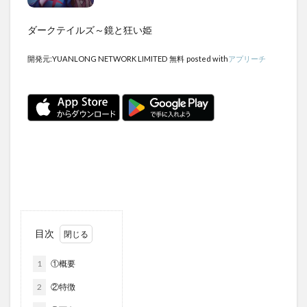
ダークテイルズ～鏡と狂い姫
開発元:
YUANLONG NETWORK LIMITED
無料
posted with
アプリーチ
目次
1
①概要
2
②特徴