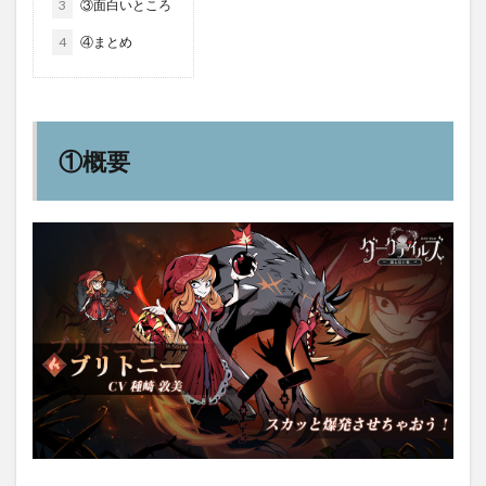
3
③面白いところ
4
④まとめ
①概要